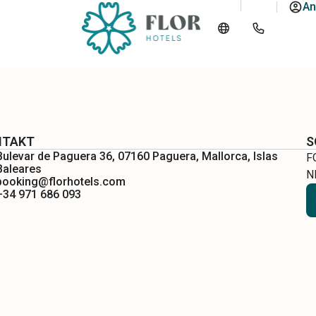
An
NTAKT
S
Bulevar de Paguera 36, 07160 Paguera, Mallorca, Islas
F
Baleares
N
booking@florhotels.com
+34 971 686 093