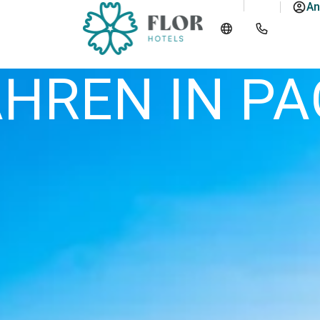
An
HREN IN P