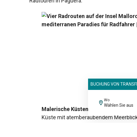
Radtouren in Paguera:
BUCHUNG VON TRANSF
Wo
Wählen Sie aus
Malerische Küstenrouten:
Genießen Si
Küste mit atemberaubendem Meerblick 
Routen entlang der Küste variieren in 
sich daher für Radfahrer aller Leistung