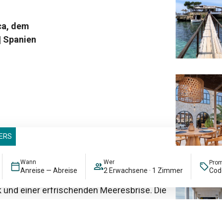
ERS
Wann
Wer
Pro
Anreise — Abreise
2 Erwachsene · 1 Zimmer
e eine angenehme Radtour entlang der
und einer erfrischenden Meeresbrise. Die
Länge und Schwierigkeitsgrad und eignen
sstufen.