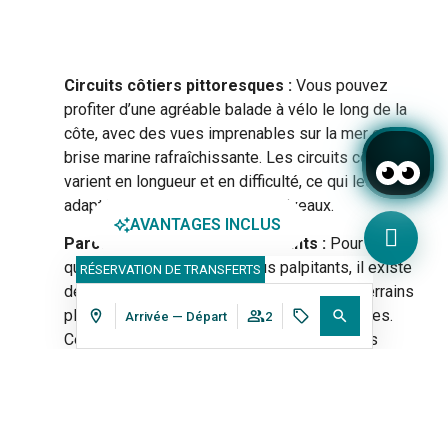
Circuits côtiers pittoresques :
Vous pouvez
profiter d’une agréable balade à vélo le long de la
côte, avec des vues imprenables sur la mer et une
brise marine rafraîchissante. Les circuits côtiers
varient en longueur et en difficulté, ce qui les rend
adaptés aux cyclistes de tous niveaux.
AVANTAGES INCLUS
Parcours de montagne exigeants :
Pour ceux
qui recherchent des défis plus palpitants, il existe
RÉSERVATION DE TRANSFERTS
des parcours de montagne proposant des terrains
plus escarpés et des sentiers plus techniques.
Arrivée — Départ
2
Ces parcours peuvent offrir des expériences
passionnantes aux cyclistes expérimentés en
Se connecter / Adhérez
Où
Quand
Promotion
Gérer ma réservation
Qui
quête d’aventures en pleine nature.
Location de vélos :
Si vous ne disposez pas de
Chambre​ 1