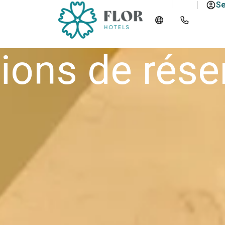
Se
ions de rése